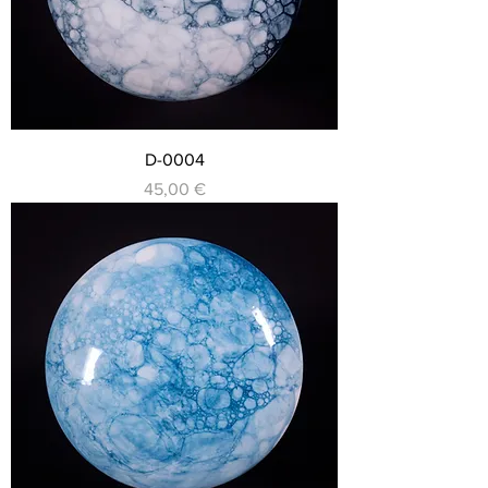
D-0004
Preis
45,00 €