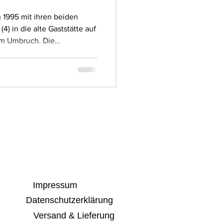
 1995 mit ihren beiden
(4) in die alte Gaststätte auf
im Umbruch. Die
 besondere Mischung aus
 sich – gerade hier, in der
der an der Burg
gestaltung studiert hatte,
 der richtige Moment,
n. Der Wunsch, Porzellan
Impressum
Datenschutzerklärung
Versand & Lieferung