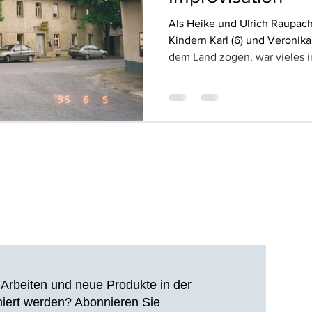
Als Heike und Ulrich Raupach
Kindern Karl (6) und Veronika 
dem Land zogen, war vieles 
Nachwendezeit brachte eine
Unsicherheit und Aufbruch mit
ehemaligen DDR. Für Ulrich, 
Giebichenstein in Halle Gefäß
und für Heike war es dennoch
einen großen Schritt zu wage
zu gestalten un
Arbeiten und neue Produkte in der
miert werden? Abonnieren Sie