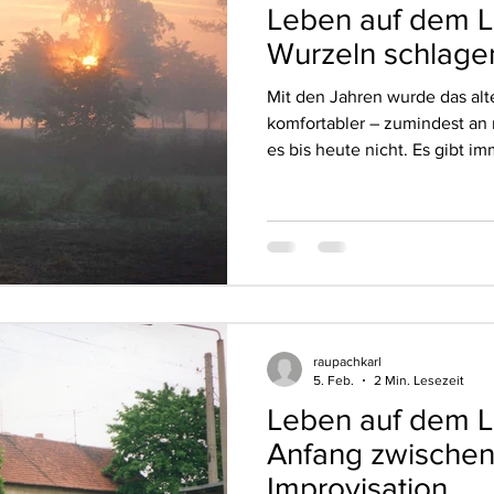
Leben auf dem La
Wurzeln schlage
Mit den Jahren wurde das alte
komfortabler – zumindest an 
es bis heute nicht. Es gibt i
eine nächste Idee, eine näch
genau dieses Unfertige gehör
Leben, das sich nach und na
entfaltet hat. Aus den ersten
wurden Freundschaften. Men
neugierig auf „die Neuen aus 
raupachkarl
5. Feb.
2 Min. Lesezeit
Leben auf dem La
Anfang zwischen
Improvisation