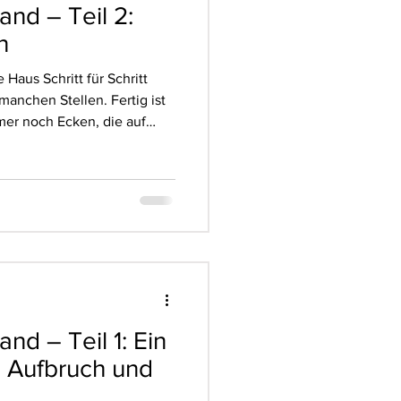
nd – Teil 2:
n
 Haus Schritt für Schritt
manchen Stellen. Fertig ist
mmer noch Ecken, die auf
ste Baustelle warten. Doch
t längst dazu, so wie das
ch um die Manufaktur herum
 Bekanntschaften im Dorf
schen, die anfangs
der Stadt“ blickten, wur
nd – Teil 1: Ein
 Aufbruch und