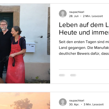
raupachkarl
28. Juli
2 Min. Lesezeit
Leben auf dem La
Heute und immer
Seit den ersten Tagen sind mi
Land gegangen. Die Manufakt
deutlicher Beweis dafür, dass
haben. Teile der Werkstätte
noch aus der Anfangszeit, a
ergänzt, immer angepasst an
Arbeit. Nichts ist jemals wirkl
sich weiter. Mittlerweile sind
und Heike gehören Britta, ei
raupachkarl
30. Apr.
3 Min. Lesezeit