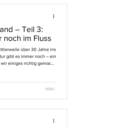
nd – Teil 3:
 noch im Fluss
ttlerweile über 30 Jahre ins
ur gibt es immer noch – ein
 wir einiges richtig gemacht
n und Maschinen stammen
ndere wurden erneuert oder
 die Anforderungen unserer
ich fertig, alles entwickelt
 wir zu viert: Neben Ulrich
ne g