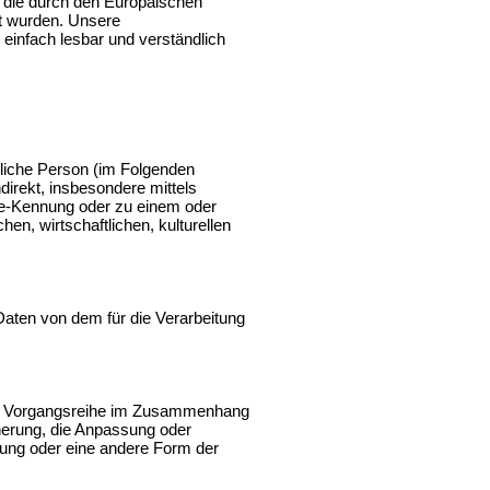
, die durch den Europäischen
t wurden. Unsere
 einfach lesbar und verständlich
ürliche Person (im Folgenden
ndirekt, insbesondere mittels
ne-Kennung oder zu einem oder
n, wirtschaftlichen, kulturellen
 Daten von dem für die Verarbeitung
lche Vorgangsreihe im Zusammenhang
herung, die Anpassung oder
tung oder eine andere Form der
.