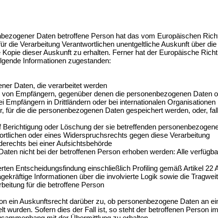
nbezogener Daten betroffene Person hat das vom Europäischen Richt
ür die Verarbeitung Verantwortlichen unentgeltliche Auskunft über di
opie dieser Auskunft zu erhalten. Ferner hat der Europäische Richt
olgende Informationen zugestanden:
r Daten, die verarbeitet werden
n Empfängern, gegenüber denen die personenbezogenen Daten off
i Empfängern in Drittländern oder bei internationalen Organisationen
ür die die personenbezogenen Daten gespeichert werden, oder, falls d
richtigung oder Löschung der sie betreffenden personenbezogene
ortlichen oder eines Widerspruchsrechts gegen diese Verarbeitung
chts bei einer Aufsichtsbehörde
nicht bei der betroffenen Person erhoben werden: Alle verfügbare
n Entscheidungsfindung einschließlich Profiling gemäß Artikel 2
ekräftige Informationen über die involvierte Logik sowie die Tragwei
beitung für die betroffene Person
n ein Auskunftsrecht darüber zu, ob personenbezogene Daten an ein 
elt wurden. Sofern dies der Fall ist, so steht der betroffenen Person 
usammenhang mit der Übermittlung zu erhalten.