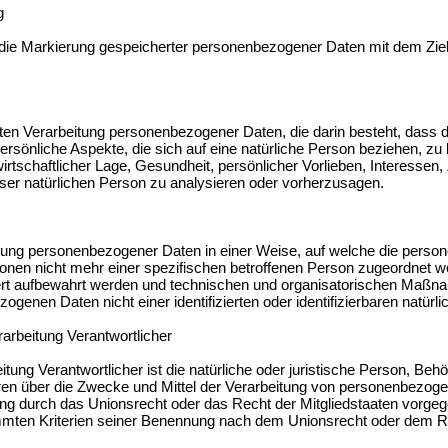
ung
 die Markierung gespeicherter personenbezogener Daten mit dem Ziel,
sierten Verarbeitung personenbezogener Daten, die darin besteht, da
sönliche Aspekte, die sich auf eine natürliche Person beziehen, zu
irtschaftlicher Lage, Gesundheit, persönlicher Vorlieben, Interessen, 
eser natürlichen Person zu analysieren oder vorherzusagen.
itung personenbezogener Daten in einer Weise, auf welche die pers
ionen nicht mehr einer spezifischen betroffenen Person zugeordnet w
ert aufbewahrt werden und technischen und organisatorischen Maßna
ogenen Daten nicht einer identifizierten oder identifizierbaren nat
erarbeitung Verantwortlicher
itung Verantwortlicher ist die natürliche oder juristische Person, Beh
ren über die Zwecke und Mittel der Verarbeitung von personenbezoge
ung durch das Unionsrecht oder das Recht der Mitgliedstaaten vorgeg
mten Kriterien seiner Benennung nach dem Unionsrecht oder dem Re