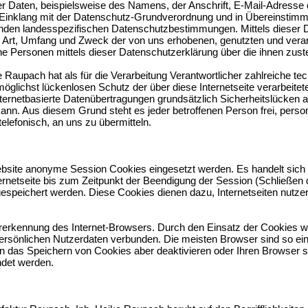
r Daten, beispielsweise des Namens, der Anschrift, E-Mail-Adresse
im Einklang mit der Datenschutz-Grundverordnung und in Übereinstimm
nden landesspezifischen Datenschutzbestimmungen. Mittels dieser 
er Art, Umfang und Zweck der von uns erhobenen, genutzten und ver
ene Personen mittels dieser Datenschutzerklärung über die ihnen zus
Raupach hat als für die Verarbeitung Verantwortlicher zahlreiche te
lichst lückenlosen Schutz der über diese Internetseite verarbeit
ternetbasierte Datenübertragungen grundsätzlich Sicherheitslücken a
kann. Aus diesem Grund steht es jeder betroffenen Person frei, per
elefonisch, an uns zu übermitteln.
ebsite anonyme Session Cookies eingesetzt werden. Es handelt sich d
netseite bis zum Zeitpunkt der Beendigung der Session (Schließen 
speichert werden. Diese Cookies dienen dazu, Internetseiten nutzerf
rerkennung des Internet-Browsers. Durch den Einsatz der Cookies 
persönlichen Nutzerdaten verbunden. Die meisten Browser sind so ein
n das Speichern von Cookies aber deaktivieren oder Ihren Browser so
ndet werden.