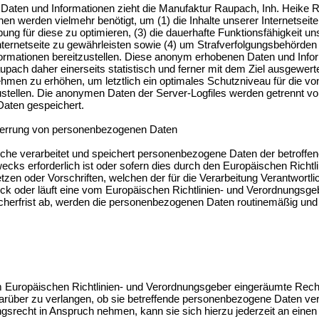
 Daten und Informationen zieht die Manufaktur Raupach, Inh. Heike
en werden vielmehr benötigt, um (1) die Inhalte unserer Internetseite k
bung für diese zu optimieren, (3) die dauerhafte Funktionsfähigkeit u
ternetseite zu gewährleisten sowie (4) um Strafverfolgungsbehörden 
formationen bereitzustellen. Diese anonym erhobenen Daten und Info
pach daher einerseits statistisch und ferner mit dem Ziel ausgewert
hmen zu erhöhen, um letztlich ein optimales Schutzniveau für die vo
ellen. Die anonymen Daten der Server-Logfiles werden getrennt von
aten gespeichert.
perrung von personenbezogenen Daten
liche verarbeitet und speichert personenbezogene Daten der betroffen
cks erforderlich ist oder sofern dies durch den Europäischen Richtl
en oder Vorschriften, welchen der für die Verarbeitung Verantwortli
ck oder läuft eine vom Europäischen Richtlinien- und Verordnungsg
herfrist ab, werden die personenbezogenen Daten routinemäßig und
 Europäischen Richtlinien- und Verordnungsgeber eingeräumte Recht
darüber zu verlangen, ob sie betreffende personenbezogene Daten ver
gsrecht in Anspruch nehmen, kann sie sich hierzu jederzeit an einen M