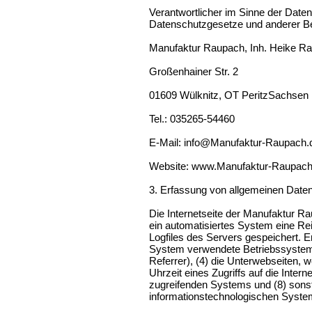
Verantwortlicher im Sinne der Date
Datenschutzgesetze und anderer Be
Manufaktur Raupach, Inh. Heike R
Großenhainer Str. 2
01609 Wülknitz, OT PeritzSachsen
Tel.: 035265-54460
E-Mail:
info@Manufaktur-Raupach.
Website:
www.Manufaktur-Raupach
3. Erfassung von allgemeinen Daten
Die Internetseite der Manufaktur Ra
ein automatisiertes System eine Re
Logfiles des Servers gespeichert. 
System verwendete Betriebssystem, 
Referrer), (4) die Unterwebseiten, 
Uhrzeit eines Zugriffs auf die Intern
zugreifenden Systems und (8) sonst
informationstechnologischen Syste