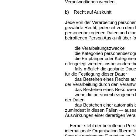
Verantwortlichen wenden.
b) Recht auf Auskunft
Jede von der Verarbeitung persone
gewährte Recht, jederzeit von dem f
personenbezogenen Daten und eine K
betroffenen Person Auskunft über f
die Verarbeitungszwecke
die Kategorien personenbezogene
die Empfänger oder Kategorien vo
offengelegt werden, insbesondere be
falls möglich die geplante Dauer, f
für die Festlegung dieser Dauer
das Bestehen eines Rechts auf Be
der Verarbeitung durch den Verantw
das Bestehen eines Beschwerdere
wenn die personenbezogenen Daten 
der Daten
das Bestehen einer automatisierte
zumindest in diesen Fällen — aussag
Auswirkungen einer derartigen Verar
Ferner steht der betroffenen Perso
internationale Organisation übermitt
über die geeigneten Garantien im Z