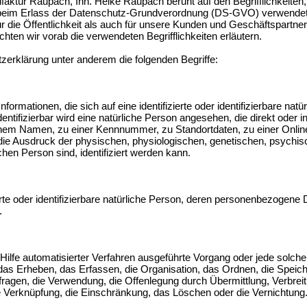
aktur Raupach, Inh. Heike Raupach beruht auf den Begrifflichkeiten
r beim Erlass der Datenschutz-Grundverordnung (DS-GVO) verwende
r die Öffentlichkeit als auch für unsere Kunden und Geschäftspartner
hten wir vorab die verwendeten Begrifflichkeiten erläutern.
zerklärung unter anderem die folgenden Begriffe:
ormationen, die sich auf eine identifizierte oder identifizierbare nat
dentifizierbar wird eine natürliche Person angesehen, die direkt oder i
nem Namen, zu einer Kennnummer, zu Standortdaten, zu einer Onli
 Ausdruck der physischen, physiologischen, genetischen, psychische
ichen Person sind, identifiziert werden kann.
ierte oder identifizierbare natürliche Person, deren personenbezogene
.
ne Hilfe automatisierter Verfahren ausgeführte Vorgang oder jede so
as Erheben, das Erfassen, die Organisation, das Ordnen, die Speic
ragen, die Verwendung, die Offenlegung durch Übermittlung, Verbrei
ie Verknüpfung, die Einschränkung, das Löschen oder die Vernichtung