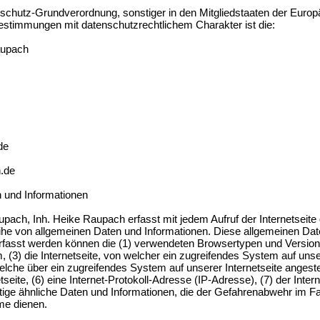
nschutz-Grundverordnung, sonstiger in den Mitgliedstaaten der Euro
stimmungen mit datenschutzrechtlichem Charakter ist die:
aupach
de
.de
 und Informationen
upach, Inh. Heike Raupach erfasst mit jedem Aufruf der Internetseite
ihe von allgemeinen Daten und Informationen. Diese allgemeinen Dat
Erfasst werden können die (1) verwendeten Browsertypen und Versio
(3) die Internetseite, von welcher ein zugreifendes System auf unse
welche über ein zugreifendes System auf unserer Internetseite anges
etseite, (6) eine Internet-Protokoll-Adresse (IP-Adresse), (7) der Inte
ige ähnliche Daten und Informationen, die der Gefahrenabwehr im Fal
me dienen.